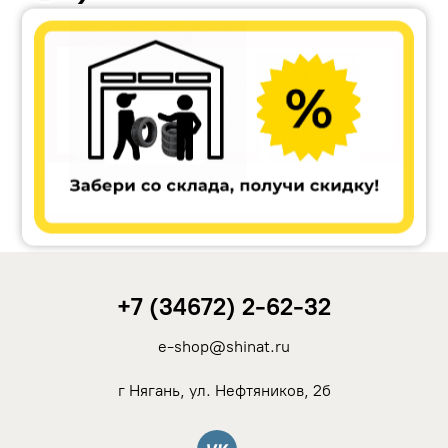
Accuride
Antera
Remain
Carwel
+7 (34672) 2-62-32
MAK
e-shop@shinat.ru
NZ
г Нягань, ул. Нефтяников, 2б
TSW
Вконтакте