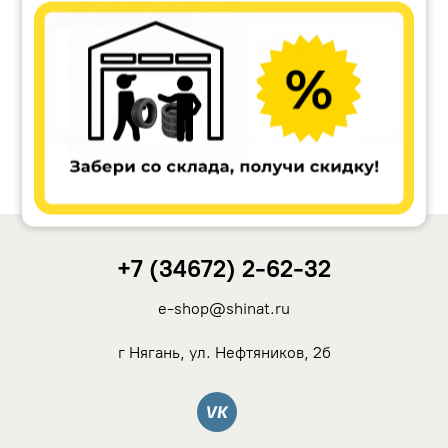
Accuride
Antera
Remain
Carwel
+7 (34672) 2-62-32
MAK
e-shop@shinat.ru
NZ
г Нягань, ул. Нефтяников, 2б
TSW
Вконтакте