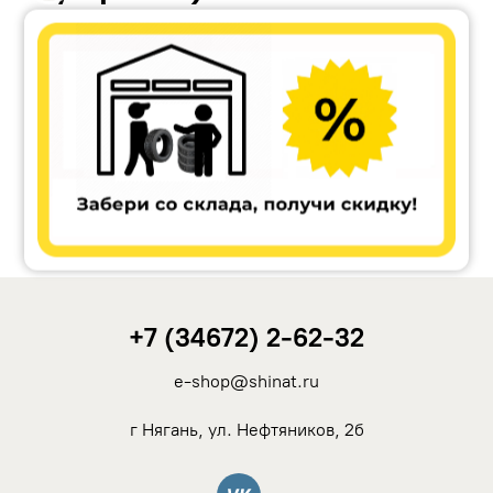
Accuride
Antera
Remain
Carwel
+7 (34672) 2-62-32
MAK
e-shop@shinat.ru
NZ
г Нягань, ул. Нефтяников, 2б
TSW
Вконтакте