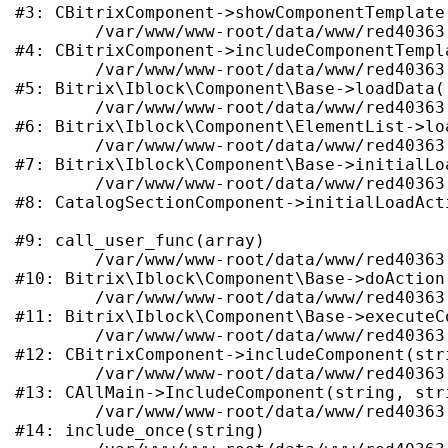
#3: CBitrixComponent->showComponentTemplate(
	/var/www/www-root/data/www/red40363.rdock.ru/bitrix/modules/main/classes/general/component.php:724

#4: CBitrixComponent->includeComponentTempla
	/var/www/www-root/data/www/red40363.rdock.ru/bitrix/modules/iblock/lib/component/base.php:4722

#5: Bitrix\Iblock\Component\Base->loadData()
	/var/www/www-root/data/www/red40363.rdock.ru/bitrix/modules/iblock/lib/component/elementlist.php:1348

#6: Bitrix\Iblock\Component\ElementList->loa
	/var/www/www-root/data/www/red40363.rdock.ru/bitrix/modules/iblock/lib/component/base.php:4701

#7: Bitrix\Iblock\Component\Base->initialLoa
	/var/www/www-root/data/www/red40363.rdock.ru/local/components/bitrix/catalog.section/class.php:404

#8: CatalogSectionComponent->initialLoadActi
#9: call_user_func(array)

	/var/www/www-root/data/www/red40363.rdock.ru/bitrix/modules/iblock/lib/component/base.php:4889

#10: Bitrix\Iblock\Component\Base->doAction(
	/var/www/www-root/data/www/red40363.rdock.ru/bitrix/modules/iblock/lib/component/base.php:4907

#11: Bitrix\Iblock\Component\Base->executeCo
	/var/www/www-root/data/www/red40363.rdock.ru/bitrix/modules/main/classes/general/component.php:668

#12: CBitrixComponent->includeComponent(str
	/var/www/www-root/data/www/red40363.rdock.ru/bitrix/modules/main/classes/general/main.php:1188

#13: CAllMain->IncludeComponent(string, str
	/var/www/www-root/data/www/red40363.rdock.ru/local/templates/rulevoi/components/ma/catalog.tires2/main_with_types/page_blocks/list_elements_1.php:448

#14: include_once(string)
