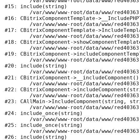
	/var/www/www-root/data/www/red40363.rdock.ru/local/templates/rulevoi/components/ma/catalog.tires2/main_with_types/section.php:222

#15: include(string)

	/var/www/www-root/data/www/red40363.rdock.ru/bitrix/modules/main/classes/general/component_template.php:790

#16: CBitrixComponentTemplate->__IncludePHP
	/var/www/www-root/data/www/red40363.rdock.ru/bitrix/modules/main/classes/general/component_template.php:885

#17: CBitrixComponentTemplate->IncludeTempla
	/var/www/www-root/data/www/red40363.rdock.ru/bitrix/modules/main/classes/general/component.php:784

#18: CBitrixComponent->showComponentTemplate
	/var/www/www-root/data/www/red40363.rdock.ru/bitrix/modules/main/classes/general/component.php:724

#19: CBitrixComponent->includeComponentTempl
	/var/www/www-root/data/www/red40363.rdock.ru/bitrix/components/ma/catalog.tires2/component.php:207

#20: include(string)

	/var/www/www-root/data/www/red40363.rdock.ru/bitrix/modules/main/classes/general/component.php:615

#21: CBitrixComponent->__includeComponent()

	/var/www/www-root/data/www/red40363.rdock.ru/bitrix/modules/main/classes/general/component.php:692

#22: CBitrixComponent->includeComponent(str
	/var/www/www-root/data/www/red40363.rdock.ru/bitrix/modules/main/classes/general/main.php:1188

#23: CAllMain->IncludeComponent(string, stri
	/var/www/www-root/data/www/red40363.rdock.ru/tyre/index.php:318

#24: include_once(string)

	/var/www/www-root/data/www/red40363.rdock.ru/bitrix/modules/main/include/urlrewrite.php:128

#25: include_once(string)

	/var/www/www-root/data/www/red40363.rdock.ru/bitrix/urlrewrite.php:2

#26: include(string)
