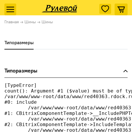
Главная
→
Шины
→
Шины
Типоразмеры
Типоразмеры
[TypeError] 

count(): Argument #1 ($value) must be of ty
/var/www/www-root/data/www/red40363.rdock.r
#0: include

	/var/www/www-root/data/www/red40363.rdock.ru/bitrix/modules/main/classes/general/component_template.php:790

#1: CBitrixComponentTemplate->__IncludePHPT
	/var/www/www-root/data/www/red40363.rdock.ru/bitrix/modules/main/classes/general/component_template.php:885

#2: CBitrixComponentTemplate->IncludeTemplat
	/var/www/www-root/data/www/red40363.rdock.ru/bitrix/modules/main/classes/general/component.php:784
