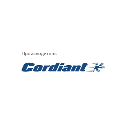
Производитель
ATLANDER
BAREZ
LE STAR
FORMULA
IKON
AN TYRES
ROTALLA
YAZD TIRE