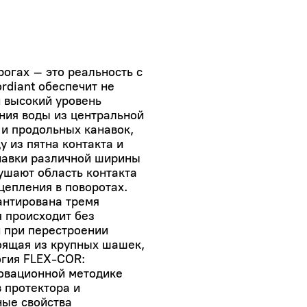
Landrock
огах – это реальность с
rdiant обеспечит не
и высокий уровень
ния воды из центральной
 и продольных канавок,
 из пятна контакта и
навки различной ширины
сушают область контакта
цепления в поворотах.
антирована тремя
 происходит без
и при перестроении
оящая из крупных шашек,
Razi
огия FLEX-COR:
новационной методике
 протектора и
ные свойства