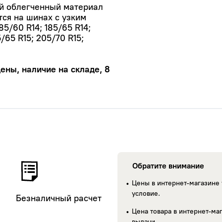
ый облегченный материал
тся на шинах с узким
85/60 R14; 185/65 R14;
5/65 R15; 205/70 R15;
Centa
Linglong
SUNF
ены, наличие на складе, 8
Delmax
Kingst
Maxxis
Fires
Royal Black
Lingl
Presa
Durat
Wolf Tyres
Волта
Обратите внимание
Nokian Tyres
Nord
Цены в интернет-магазине 
(Ikon Tyres)
условие.
Безналичный расчет
Цена товара в интернет-маг
выдачи.