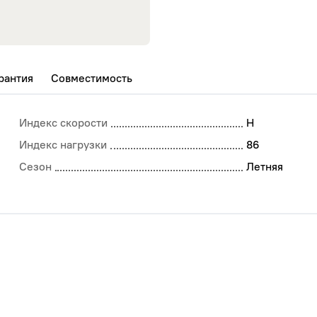
рантия
Совместимость
Индекс скорости
H
Индекс нагрузки
86
Сезон
Летняя
COMFORSER
DOUB
NOKI