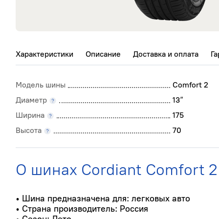
245/40 R18
265/60 R18
285/60 R18
Характеристики
Описание
Доставка и оплата
Га
Модель шины
Comfort 2
Диаметр
13
″
Ширина
175
Высота
70
О шинах Cordiant Comfort 2
• Шина предназначена для: легковых авто
• Страна производитель: Россия