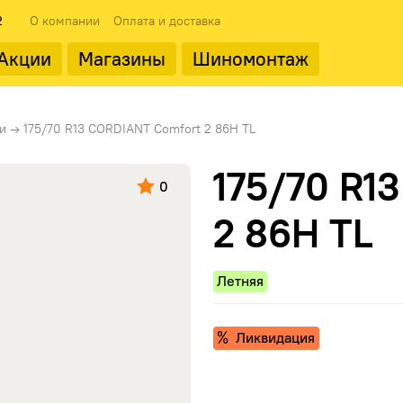
2
О компании
Оплата и доставка
Акции
Магазины
Шиномонтаж
 типоразмеры
ода
Популярные производит
Популярные производит
и
→
175/70 R13 CORDIANT Comfort 2 86H TL
175/70 R1
0
2 86H TL
Летняя
Landrock
Ликвидация
ФМЗ