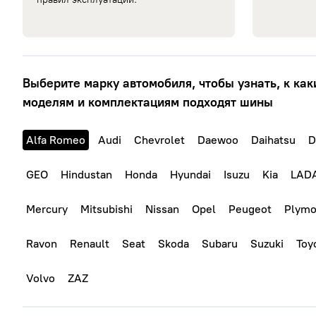
Выберите марку автомобиля, чтобы узнать, к как
моделям и комплектациям подходят шины
Alfa Romeo
Audi
Chevrolet
Daewoo
Daihatsu
D
GEO
Hindustan
Honda
Hyundai
Isuzu
Kia
LAD
Mercury
Mitsubishi
Nissan
Opel
Peugeot
Plymo
Ravon
Renault
Seat
Skoda
Subaru
Suzuki
Toy
Volvo
ZAZ