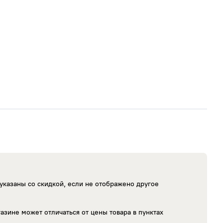
ra
DOUBLE STAR
WestLake
ULL
Amtel
АШК
ar
Horizon
Landsail
tone
Nokian Tyres
RIOSTONE
ong
Sava
Bontyre
urn
Imperial
Cachland
йр
Ikon Nordman
Nokian Tyres
Nokian Tyres
man
IKON TIRES
указаны со скидкой, если не отображено другое
Nordman
азине может отличаться от цены товара в пунктах