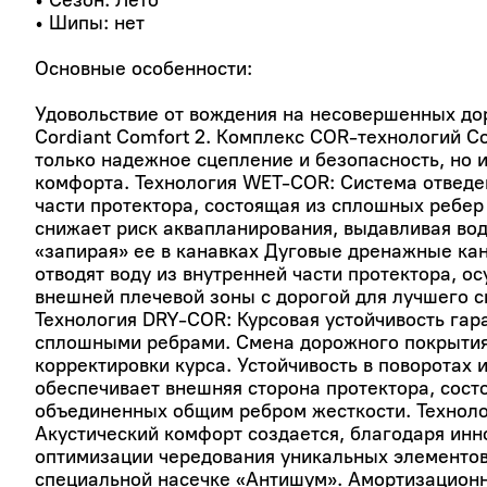
• Сезон: Лето
• Шипы: нет
Основные особенности:
Удовольствие от вождения на несовершенных дор
Cordiant Comfort 2. Комплекс COR-технологий Co
только надежное сцепление и безопасность, но 
комфорта. Технология WET-COR: Система отведе
части протектора, состоящая из сплошных ребер
снижает риск аквапланирования, выдавливая воду
«запирая» ее в канавках Дуговые дренажные ка
отводят воду из внутренней части протектора, о
внешней плечевой зоны с дорогой для лучшего с
Технология DRY-COR: Курсовая устойчивость гар
сплошными ребрами. Смена дорожного покрытия
корректировки курса. Устойчивость в поворотах 
обеспечивает внешняя сторона протектора, сост
объединенных общим ребром жесткости. Технол
Акустический комфорт создается, благодаря ин
оптимизации чередования уникальных элементов
специальной насечке «Антишум». Амортизацион