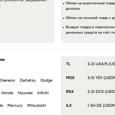
ых документах, выдаваемых
Обмен на аналогичный товар
.
доплаты
Обмен на похожий товар с д
Centa
Возврат товара и перечисле
денежных средств на счёт п
Linglong
SUNF
Delmax
Kingst
Maxxis
Fires
им
Royal Black
Lingl
TL
3.2i UA4/5 (U
Presa
Durat
MDX
3.5i YD1 (USD
Daewoo
Daihatsu
Dodge
Wolf Tyres
Волта
RSX
2.0i DC5 (USD
Nokian Tyres
Honda
Hyundai
Infiniti
Nord
(Ikon Tyres)
da
Mercury
Mitsubishi
ILX
1.5H DE (USD