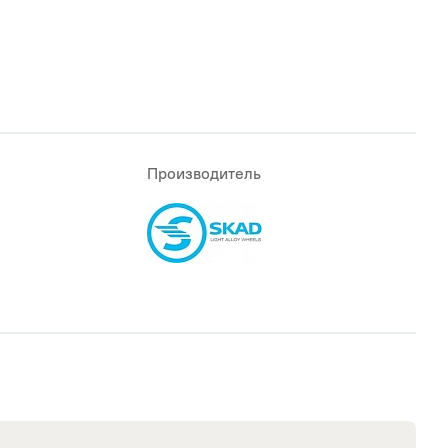
Производитель
ATLANDER
BAREZ
LE STAR
FORMULA
IKON
AN TYRES
ROTALLA
YAZD TIRE