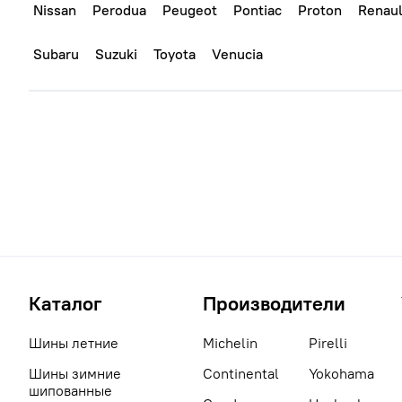
Nissan
Perodua
Peugeot
Pontiac
Proton
Renaul
Subaru
Suzuki
Toyota
Venucia
Каталог
Производители
Шины летние
Michelin
Pirelli
Шины зимние
Continental
Yokohama
шипованные