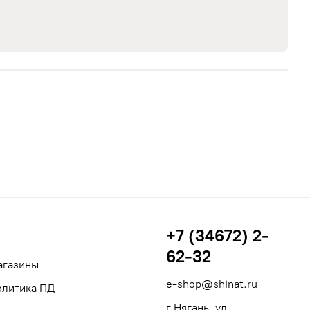
+7 (34672) 2-
62-32
агазины
e-shop@shinat.ru
олитика ПД
г Нягань, ул.