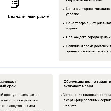
Обратите внимание
Цены в интернет-магазине 
Landrock
условие.
Безналичный расчет
Цена товара в интернет-маг
выдачи.
Для каждого города цена и
Наличие и сроки доставки т
ориентировочный характер
навливает
Обслуживание по гарант
ный срок
включает в себя
Razi
ый срок устанавливается
Устранение недостатков тов
в сертифицированных серви
 товар производителем
центрах
ется в документах или