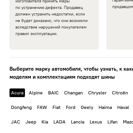
гарантийн
изготовителя принять меры
продавцом
по устранению дефекта. Продавец
должен устранить недостатки, если
не будет доказано, что они возникли
вследствие нарушений покупателем
правил эксплуатации.
Выберите марку автомобиля, чтобы узнать, к как
моделям и комплектациям подходят шины
Acura
Alpine
BAIC
Changan
Chrysler
Citroën
Dongfeng
FAW
Fiat
Ford
Geely
Haima
Haval
JAC
Jeep
Kia
LADA
Lancia
Lexus
Lifan
Maz