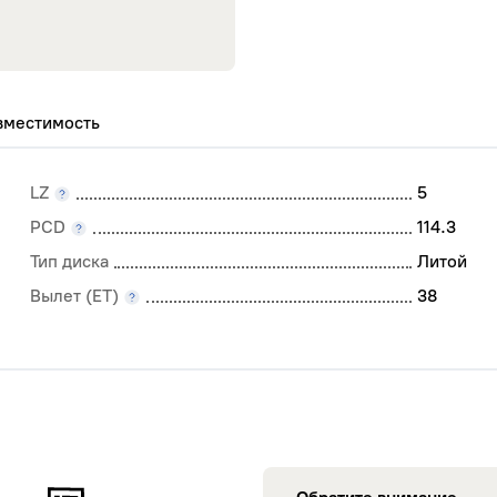
вместимость
LZ
5
PCD
114.3
Тип диска
Литой
Вылет (ET)
38
COMFORSER
DOUB
NOKI