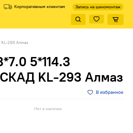
Корпоративным клиентам
Запись на шиномонтаж
Закрыть по
ели
ели
Все производители
Все производители
Д KL-293 Алмаз
*7.0 5*114.3
 СКАД KL-293 Алмаз
В избранное
КиК
Нет в наличии