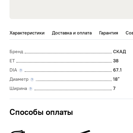
245/40 R18
265/60 R18
285/60 R18
Характеристики
Доставка и оплата
Гарантия
Со
Бренд
СКАД
ET
38
DIA
67.1
Диаметр
18
″
Ширина
7
Способы оплаты