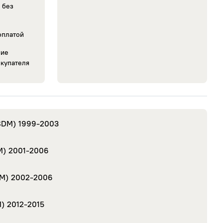
 без
оплатой
ra
DOUBLE STAR
WestLake
ние
окупателя
ULL
Amtel
АШК
ar
Horizon
Landsail
tone
Nokian Tyres
RIOSTONE
ong
Sava
Bontyre
SDM)
1999-2003
urn
Imperial
Cachland
M)
2001-2006
йр
Ikon Nordman
Nokian Tyres
M)
2002-2006
Nokian Tyres
man
IKON TIRES
Nordman
M)
2012-2015